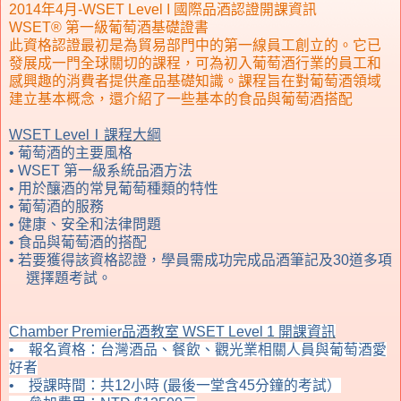
2014年4月-WSET Level I 國際品酒認證開課資訊
WSET®
第一級葡萄酒基礎證書
此資格認證最初是為貿易部門中的第一線員工創立的。它已
發展成一門全球關切的課程，可為初入葡萄酒行業的員工和
感興趣的消費者提供產品基礎知識。課程旨在對葡萄酒領域
建立基本概念，還介紹了一些基本的食品與葡萄酒搭配
WSET Level
Ⅰ
課程大綱
•
葡萄酒的主要風格
•
WSET
第一級系統品酒方法
•
用於釀酒的常見葡萄種類的特性
•
葡萄酒的服務
•
健康、安全和法律問題
•
食品與葡萄酒的搭配
•
若要獲得該資格認證，學員需成功完成品酒筆記及
30
道多項
選擇題考試。
Chamber Premier
品酒教室
WSET Level 1
開課資訊
•
報名資格：台灣酒品、餐飲、觀光業相關人員與葡萄酒愛
好者
•
授課時間：共
12
小時
(最後一堂含45分鐘的考試）