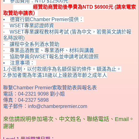
•
參加費用：
NTD $12500
元
經贊助商贊助後學費為
NTD $6900
元 (請來電索
取贊助申請表）
•
德寶行銷
Chamber Premier
提供：
- WSET
專業認證師資
- WSET
專業課程教材與考試
(皆為
中文，若需英文請於報
名時說明
)
-
課程中全系列酒水贊助
-
專業品酒教室、專業酒杯、材料與講義
-
協助學員向
WSET
報名並申請考試和證照
•
注意事項：
1.小班制，以付款順序為名額保留的條件。額滿為止。
2.參加者需為年滿18歲以上達飲酒年齡之成年人
聯繫Chamber Premier索取贊助表與報名表
電話：04-2321 9098 劉小姐
傳真
：04-2327 5898
電子郵件：info@chamberpremier.com
來信請
說明參加場次、
中文姓名、聯絡電話、Email。
謝謝