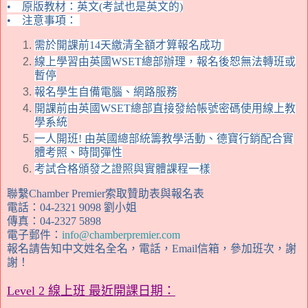
•
原版教材
：
英文(考試也是英文的)
•
注意事項：
需於開課前14天繳清全額才算報名成功
線上學習由
英國WSET總部
辦理，報名後恕無法轉班或
暫停
報名學生自備電腦、網路服務
開課前由英國WSET總部直接發給帳號密碼使用線上教
學系統
一人開班! 由英國總部統籌教學活動、德寶行銷配合實
體考照、時間彈性
考試合格頒發之證照與實體課程一樣
聯繫Chamber Premier索取贊助表與報名表
電話：04-2321 9098 劉小姐
傳真
：04-2327 5898
電子郵件：
info@chamberpremier.com
報名請告知中文姓名全名，電話，Email信箱，參加班次，謝
謝！
Level 2 線上班 最近開課日期：