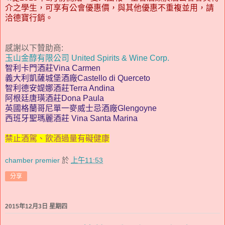
介之學生，可享有公會優惠價，與其他優惠不重複並用，請
洽德寶行銷。
感謝以下贊助商
:
玉山金醇有限公司 United Spirits & Wine Corp.
智利卡門酒莊Vina Carmen
義大利凱薩城堡酒廠Castello di Querceto
智利
德安媞娜酒莊
Terra Andina
阿根廷
唐璜酒莊
Dona Paula
英國格蘭哥尼
單一麥威士忌酒廠
Glengoyne
西班牙聖瑪麗酒莊 Vina Santa Marina
禁止酒駕、飲酒過量有礙健康
chamber premier
於
上午11:53
分享
2015年12月3日 星期四