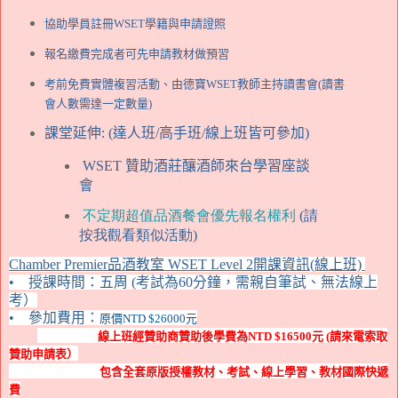
協助學員註冊
WSET
學籍與
申請證照
報名繳費完成者可先申請教材做預習
考前免費實體複習活動、由德寶WSET教師主持讀書會(讀書
會人數需達一定數量)
課堂延伸
:
(達人班/高手班/線上班皆可參加)
WSET
贊助酒莊釀酒師來台學習座談
會
不定期超值品酒餐會優先報名權利
(請
按我觀看類似活動)
Chamber Premier
品酒教室
WSET Level 2
開課資訊(線上班)
•
授課時間：
五周
(考試為60分鐘，需親自筆試、無法線上
考）
•
參加費用：
原價NTD $26000
元
線上班
經贊助商贊助後學費為
NTD $16500
元 (請來電索取
贊助申請表）
包含全套原版授權教材、考試、線上學習、教材國際快遞
費