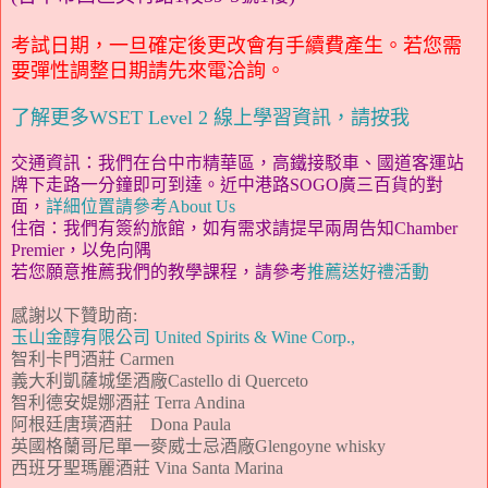
考試日期，一旦確定後更改會有手續費產生。若您需
要彈性調整日期請先來電洽詢。
了解更多WSET Level 2 線上學習資訊，請按我
交通資訊
：我們在台中市精華區，高鐵接駁車、國道客運站
牌下走路一分鐘即可到達。近中港路SOGO廣三百貨的對
面，
詳細位置
請參考About Us
住宿
：我們有簽約旅館，如有需求請提早兩周告知Chamber
Premier，以免向隅
若您願意推薦我們的教學課程，請參考
推薦送好禮活動
感謝以下贊助商
:
玉山金醇有限公司 United Spirits & Wine Corp.,
智利卡門酒莊 Carmen
義大利凱薩城堡酒廠Castello di Querceto
智利
德安媞娜酒莊
Terra Andina
阿根廷
唐璜酒莊
Dona Paula
英國格蘭哥尼
單一麥威士忌酒廠
Glengoyne whisky
西班牙聖瑪麗酒莊 Vina Santa Marina