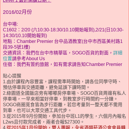
Level 1 最近開課日期：
2016/02月份
台中場:
C1602：2/20 (六
10:30-18:30/10.10開始報到
),2/21(日
10:30-
14:30/10.10開始報到)
地點：
Chamber Premier 台中品酒教室(台中市西區美村路1
段39-5號1樓)
交通資訊
：我們在台中市精華區，SOGO百貨的對面，
詳細
位置
請參考About Us
住宿
：我們有簽約旅館，如有需求請告知Chamber Premier
貼心提醒
1.由於課程內容豐富，課程需準時開始，請各位同學守時、
預估停車與交通距離，避免延誤下課時間。
2.綠園道全國飯店旁有嘟嘟房停車場、SOGO百貨周邊有私人
停車場，一早來相當好停車，到教室步行時間約一分鐘。
SOGO商圈覓食皆為步行距離，若您考量到一整天都不需用
到車，也可以大眾交通工具代步。
3.從2015年9月份開始，參加台中班L1的學生，六個月內報名
L2ws且付款完成者，兩者合報$27300。
4.
從2015年1月份開始，雙人團報，全省酒類菸酒公會會員轉