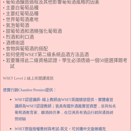
• 葡萄酒釀造過程及其他影響葡萄酒風格的因素
• 主要白葡萄品種
• 主要紅葡萄品種
• 世界葡萄酒產地
• 氣泡葡萄酒
• 甜葡萄酒和酒精強化葡萄酒
• 烈酒和利口酒
• 酒標術語
• 食物與葡萄酒的搭配
• 如何使用
WSET
第二級系統品酒方法品酒
• 若要獲得此二級資格認證，學生必須透過一個
50
道選擇題考
試
WSET Level 2 線上班
開課資訊
德寶行銷
Chamber Premier
提供：
WSET
認證
講師
- 線上教師由WSET英國總部提供、實體複習
講師為WSET認證教師；皆
具有國外酒廠實習資歷
，
並與知名
葡萄酒教育家、釀酒師共事
，
在亞洲具有酒品行銷與通路經
營經驗
WSET
原版授權教材與考試
-
英文
，可另購中文版做補充