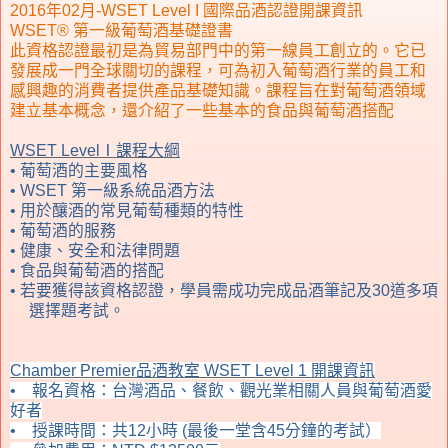
2016年02月-WSET Level I 國際品酒認證開課資訊
WSET®
第一級葡萄酒基礎證書
此資格認證最初是為貿易部門中的第一線員工創立的。它已
發展成一門全球關切的課程，可為初入葡萄酒行業的員工和
感興趣的消費者提供產品基礎知識。課程旨在對葡萄酒領域
建立基本概念，還介紹了一些基本的食品與葡萄酒搭配
WSET Level
Ⅰ
課程大綱
•
葡萄酒的主要風格
•
WSET
第一級系統品酒方法
•
用於釀酒的常見葡萄種類的特性
•
葡萄酒的服務
•
健康、安全和法律問題
•
食品與葡萄酒的搭配
•
若要獲得該資格認證，學員需成功完成品酒筆記及
30
道多項
選擇題考試。
Chamber Premier
品酒教室
WSET Level 1
開課資訊
•
報名資格：台灣酒品、餐飲、觀光業相關人員與葡萄酒愛
好者
•
授課時間：共
12
小時
(最後一堂含45分鐘的考試）