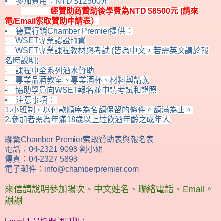
•
參加費用：
NTD $12500
元
經贊助商贊助後學費為
NTD $8500
元 (請來
電/Email索取贊助申請表）
•
德寶行銷
Chamber Premier
提供：
- WSET
專業認證師資
- WSET
專業課程教材與考試
(皆為
中文，若需英文請於報
名時說明
)
-
課程中全系列酒水贊助
-
專業品酒教室、專業酒杯、材料與講義
-
協助學員向
WSET
報名並申請考試和證照
•
注意事項：
1.小班制，以付款順序為名額保留的條件。額滿為止。
2.參加者需為年滿18歲以上達飲酒年齡之成年人
聯繫Chamber Premier索取贊助表與報名表
電話：04-2321 9098 劉小姐
傳真
：04-2327 5898
電子郵件：info@chamberpremier.com
來信請
說明參加場次、
中文姓名、聯絡電話、Email。
謝謝