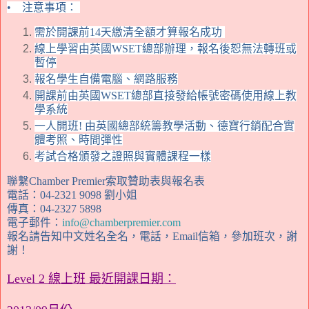
•
注意事項：
需於開課前14天繳清全額才算報名成功
線上學習由
英國WSET總部
辦理，報名後恕無法轉班或
暫停
報名學生自備電腦、網路服務
開課前由英國WSET總部直接發給帳號密碼使用線上教
學系統
一人開班! 由英國總部統籌教學活動、德寶行銷配合實
體考照、時間彈性
考試合格頒發之證照與實體課程一樣
聯繫Chamber Premier索取贊助表與報名表
電話：04-2321 9098 劉小姐
傳真
：04-2327 5898
電子郵件：
info@chamberpremier.com
報名請告知中文姓名全名，電話，Email信箱，參加班次，謝
謝！
Level 2 線上班 最近開課日期：