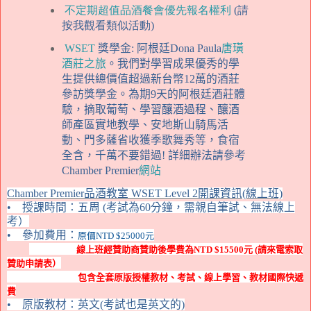
不定期超值品酒餐會優先報名權利
(請
按我觀看類似活動)
WSET
獎學金
:
阿根廷
Dona Paula
唐璜
酒莊之旅
。我們對學習成果優秀的學
生提供總價值超過新台幣
12
萬的酒莊
參訪獎學金。為期
9
天的阿根廷酒莊體
驗，摘取葡萄、學習釀酒過程、釀酒
師產區實地教學、安地斯山騎馬活
動、門多薩省收獲季歌舞秀等，食宿
全含，千萬不要錯過
!
詳細辦法請參考
Chamber Premier
網站
Chamber Premier
品酒教室
WSET Level 2
開課資訊(線上班)
•
授課時間：
五周
(考試為60分鐘，需親自筆試、無法線上
考）
•
參加費用：
原價NTD $25000
元
線上班
經贊助商贊助後學費為
NTD $15500
元 (請來電索取
贊助申請表）
包含全套原版授權教材、考試、線上學習、教材國際快遞
費
•
原版教材
：
英文(考試也是英文的)