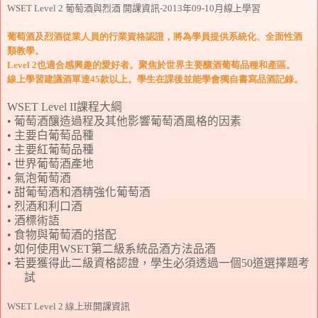
WSET Level 2 葡萄酒與烈酒 開課資訊-2013年09-10月線上學習
葡萄酒及烈酒從業人員的行業資格認證，將為學員提供系統化、全面性酒
類教學。
Level 2也適合感興趣的愛好者。聚焦於世界主要釀酒葡萄品種和產區。
線上學習建議酒單達45款以上。學生在課後並能學會獨自書寫品酒記錄
。
WSET Level II
課程大綱
• 葡萄酒釀造過程及其他影響葡萄酒風格的因素
• 主要白葡萄品種
• 主要紅葡萄品種
• 世界葡萄酒產地
• 氣泡葡萄酒
• 甜葡萄酒和酒精強化葡萄酒
• 烈酒和利口酒
• 酒標術語
• 食物與葡萄酒的搭配
• 如何使用
WSET
第二級系統品酒方法品酒
• 若要獲得此二級資格認證，學生必須透過一個
50
道選擇題考
試
WSET Level 2 線上班
開課資訊