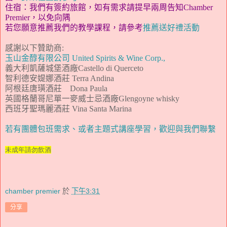
住宿
：我們有簽約旅館，如有需求請提早兩周告知Chamber
Premier，以免向隅
若您願意推薦我們的教學課程，請參考
推薦送好禮活動
感謝以下贊助商
:
玉山金醇有限公司 United Spirits & Wine Corp.,
義大利凱薩城堡酒廠Castello di Querceto
智利
德安媞娜酒莊
Terra Andina
阿根廷
唐璜酒莊
Dona Paula
英國格蘭哥尼
單一麥威士忌酒廠
Glengoyne whisky
西班牙聖瑪麗酒莊 Vina Santa Marina
若有團體包班需求、或者主題式講座學習，歡迎與我們聯繫
未成年請勿飲酒
chamber premier
於
下午3:31
分享