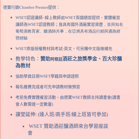
德寶行銷
Chamber Premier
提供：
WSET
認證
講師
- 線上教師由WSET英國總部提供、實體複習
講師為WSET認證教師；皆
具有國外酒廠實習資歷
，
並與知名
葡萄酒教育家、釀酒師共事
，
在亞洲具有酒品行銷與通路經
營經驗
WSET
原版授權教材與考試
-
英文
，可另購中文版做補充
教學特色：
贊助
酒莊之旅獎學金、百大珍釀
阿根廷
為
教材
協助學員註冊
WSET
學籍與
申請證照
報名繳費完成者可先申請教材做預習
考前免費實體複習活動、由德寶WSET教師主持讀書會(讀書
會人數需達一定數量)
課堂延伸
:
(達人班/高手班/線上班皆可參加)
WSET
贊助酒莊釀酒師來台學習座談
會