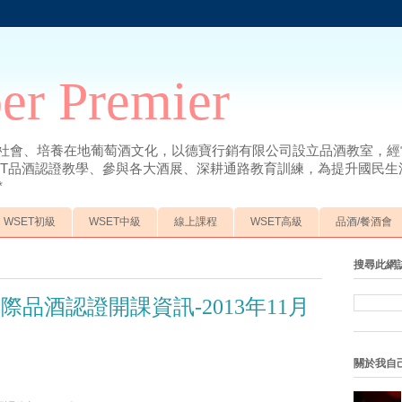
r Premier
社會、培養在地葡萄酒文化，以德寶行銷有限公司設立品酒教室，經
ET品酒認證教學、參與各大酒展、深耕通路教育訓練，為提升國民生活
*
WSET初級
WSET中級
線上課程
WSET高級
品酒/餐酒會
搜尋此網
 I 國際品酒認證開課資訊-2013年11月
關於我自