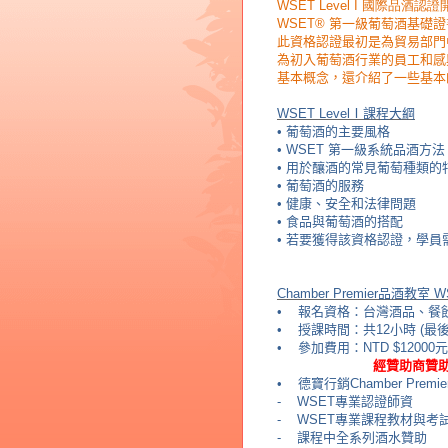
WSET Level I 國際品酒認證
WSET®
第一級葡萄酒基礎證
此資格認證最初是為貿易部門
為初入葡萄酒行業的員工和感
基本概念，還介紹了一些基本
WSET Level
Ⅰ
課程大綱
•
葡萄酒的主要風格
•
WSET
第一級系統品酒方法
•
用於釀酒的常見葡萄種類的
•
葡萄酒的服務
•
健康、安全和法律問題
•
食品與葡萄酒的搭配
•
若要獲得該資格認證，學員
Chamber Premier
品酒教室
W
•
報名資格：台灣酒品、餐
•
授課時間：共
12
小時
(最
•
參加費用：
NTD $12000
元
經贊助商贊
•
德寶行銷
Chamber Premie
- WSET
專業認證師資
- WSET
專業課程教材與考
-
課程中全系列酒水贊助