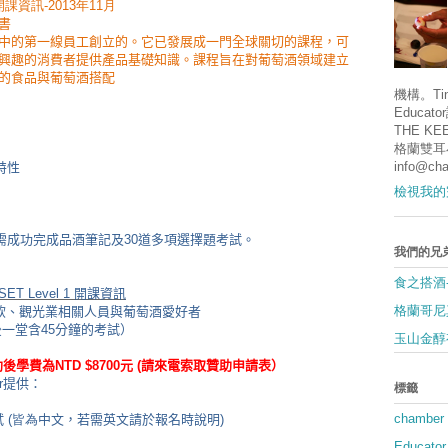
開課資訊-2013年11月
書
中的第一線員工創立的。它已發展成一門全球關切的課程，可
興趣的消費者提供產品基礎知識。課程旨在對葡萄酒領域建立
的食品與葡萄酒搭配
機構。Tina
Educa
THE KE
格蘭雙耳
info@cha
特性
檢視我的
需成功完成品酒筆記及
30
道多項選擇題考試。
我們的兄
食之搭酒
SET Level 1
開課資訊
格蘭哥尼
飲、觀光業相關人員與葡萄酒愛好者
後一堂含45分鐘的考試）
玉山金醇
助後學費為
NTD $8700
元 (請來電索取贊助申請表）
r
提供：
標籤
chamber
試
(皆為
中文，若需英文請於報名時說明
)
Educator