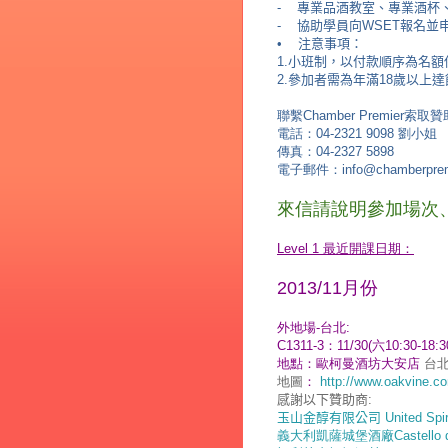
-
專業品酒教室、專業酒杯
-
協助學員向
WSET
報名並
•
注意事項：
1.小班制，以付款順序為名
2.參加者需為年滿18歲以上
聯繫Chamber Premier索
電話：04-2321 9098 劉小姐
傳真
：04-2327 5898
電子郵件：info@chamberprem
來信請
說明參加場次
Level 1 最近開課日期：
2013/11月份
外地場-台北:
C1311-3：11/30(六
10:30-18
地點：歐柯曼酒坊大安店
台北
地圖
：
http://www.oakvine.c
感謝以下贊助商
:
玉山金醇有限公司 United Spirits
義大利凱薩城堡酒廠Castello di 