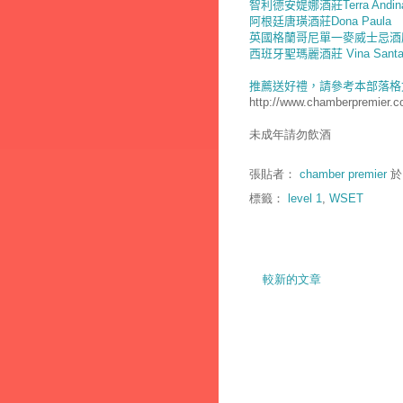
智利
德安媞娜酒莊
Terra Andin
阿根廷
唐璜酒莊
Dona Paula
英國格蘭哥尼
單一麥威士忌酒
西班牙聖瑪麗酒莊 Vina Santa 
推薦送好禮，請參考本部落格
http://www.chamberpremier.c
未成年請勿飲酒
張貼者：
chamber premier
標籤：
level 1
,
WSET
較新的文章