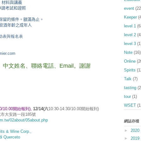
、材料與講義
申請考試和證照
event
(22
Keeper
(
額保留的條件。額滿為止。
達飲酒年齡之成年人
level 1
(6
level 2
(4
取贊助表與報名表
level 3
(1
Note
(16)
ier.com
Online
(2
、
中文姓名、聯絡電話、Email。謝謝
Spirits
(1
Talk
(7)
tasting
(2
tour
(1)
WSET
(1
:30/10.00開始報到
),
12/14(六
10:30-14:30/10.00開始報到)
市大安路一段185號
om.tw/02about/05about.php
網誌存檔
►
2020
 & Wine Corp.,
Querceto
►
2019