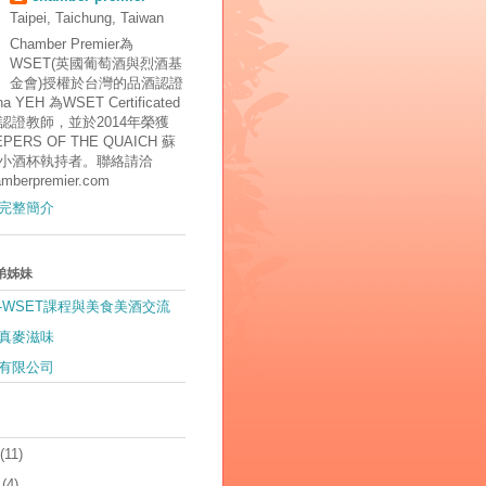
Taipei, Taichung, Taiwan
Chamber Premier為
WSET(英國葡萄酒與烈酒基
金會)授權於台灣的品酒認證
 YEH 為WSET Certificated
tor認證教師，並於2014年榮獲
EPERS OF THE QUAICH 蘇
小酒杯執持者。聯絡請洽
mberpremier.com
完整簡介
弟姊妹
-WSET課程與美食美酒交流
真麥滋味
有限公司
(11)
(4)