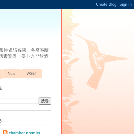
常性邀請各國、各產區釀
素質盡一份心力 **飲酒
Note
WSET
誌
己
chamber premier