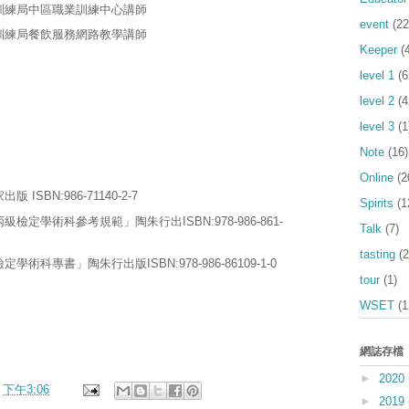
訓練局中區職業訓練中心講
師
event
(22
訓練局餐飲服務網路教學講師
Keeper
(
level 1
(6
level 2
(4
level 3
(1
Note
(16)
Online
(2
家出版
ISBN:986-71140-2-7
Spirits
(1
定學術科參考規範」陶朱行出ISBN:978-986-861-
Talk
(7)
tasting
(2
檢定學術科專書」陶朱行出版
ISBN:978-986-86109-1-0
tour
(1)
WSET
(1
網誌存檔
►
2020
於
下午3:06
►
2019