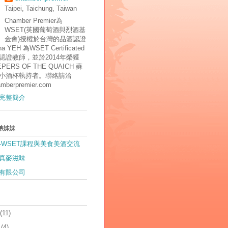
Taipei, Taichung, Taiwan
Chamber Premier為
WSET(英國葡萄酒與烈酒基
金會)授權於台灣的品酒認證
 YEH 為WSET Certificated
tor認證教師，並於2014年榮獲
EPERS OF THE QUAICH 蘇
小酒杯執持者。聯絡請洽
mberpremier.com
完整簡介
弟姊妹
-WSET課程與美食美酒交流
真麥滋味
有限公司
(11)
(4)