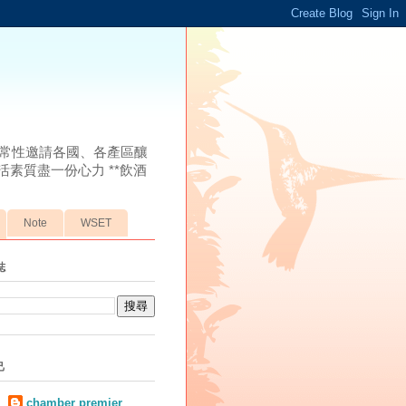
常性邀請各國、各產區釀
素質盡一份心力 **飲酒
Note
WSET
誌
己
chamber premier