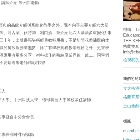
課程-講師介紹-
朱州哲老師
了有WSET經典的品飲介紹與系統化教學之外，課本內容主要介紹六大基
機構。Tina
酒、龍舌蘭、伏特加、利口酒，並介紹此六大基酒多重變化! 朱
Educa
三十年，出版書籍堪稱經典教科用書，不是坊間花拳繡腿的休
THE KE
格蘭雙耳
職於餐飲服務業無數，除了有學校實務教學經驗之外，更穿梭
info@cha
酒應用有更多分享，術科操作的熟練度業界數一數二。同學們
檢視我的
不要錯過朱老師精彩課程!
我們的兄
食之搭酒
理人
格蘭哥尼
學大學、中州科技大學、環球科技大學等校兼任講師
玉山金醇
理事暨台中分會會長
標籤
chamber
二專長訓練課程講師
Educator