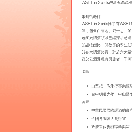
WSET in Spirits烈酒認證
朱州哲老師
WSET in Sprits除
酒，包含白蘭地、威士忌、琴
老師於調酒領域已經深耕超過
閒讀物能比，所教導的學生任
於各大調酒比賽，對於六大基
對於烈酒課程有興趣者，千萬
現職
白堊紀－陶朱行專業經
台中明道大學、中山醫
經歷
中華民國國際調酒總會
全國各調酒大賽評審
政府單位委辦職業與第