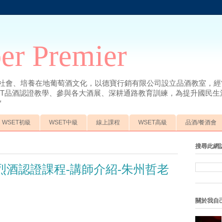
r Premier
社會、培養在地葡萄酒文化，以德寶行銷有限公司設立品酒教室，經
ET品酒認證教學、參與各大酒展、深耕通路教育訓練，為提升國民生活
*
WSET初級
WSET中級
線上課程
WSET高級
品酒/餐酒會
搜尋此網
irits烈酒認證課程-講師介紹-朱州哲老
關於我自