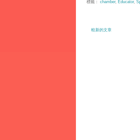
標籤：
chamber
,
Educator
,
Sp
較新的文章