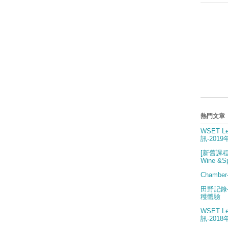
熱門文章
WSET 
訊-201
[新舊課程交
Wine &Spi
Chambe
田野記錄
穫體驗
WSET 
訊-201